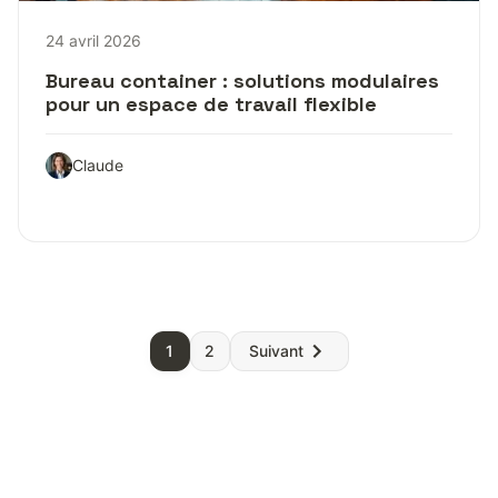
24 avril 2026
Bureau container : solutions modulaires
pour un espace de travail flexible
Claude
Pagination
1
2
Suivant
des
publications